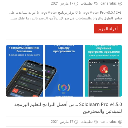
car arabic
تطبيقات
17 مارس 2021
📲ImageMeter Pro v3.5.12 💡 يوفر برنامج ImageMeter أدوات تساعدك على
قياس الطول والزوايا والمساحات في صورك. بدلاً من الرسم باليد ، ما عليك س...
أقراء المزيد
Sololearn Pro v4.5.0 ...من أفضل البرامج لتعليم البرمجة
للمبتدئين والمحترفين
car arabic
تطبيقات
17 مارس 2021