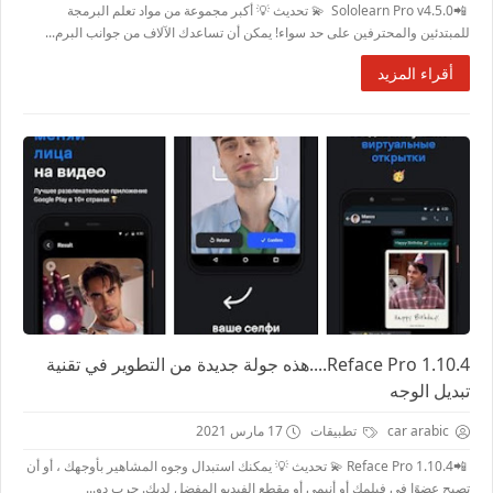
📲Sololearn Pro v4.5.0 💫 تحديث 💡 أكبر مجموعة من مواد تعلم البرمجة
للمبتدئين والمحترفين على حد سواء! يمكن أن تساعدك الآلاف من جوانب البرم...
أقراء المزيد
Reface Pro 1.10.4....هذه جولة جديدة من التطوير في تقنية
تبديل الوجه
car arabic
تطبيقات
17 مارس 2021
📲Reface Pro 1.10.4 💫 تحديث 💡 يمكنك استبدال وجوه المشاهير بأوجهك ، أو أن
تصبح عضوًا في فيلمك أو أنيمي أو مقطع الفيديو المفضل لديك. جرب دو...