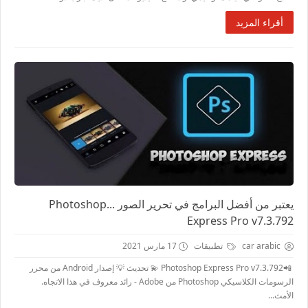
أقراء المزيد
يعتبر من أفضل البرامج في تحرير الصور ...Photoshop
Express Pro v7.3.792
car arabic
تطبيقات
17 مارس 2021
📲Photoshop Express Pro v7.3.792 💫 تحديث 💡 إصدار Android من محرر
الرسومات الكلاسيكي Photoshop من Adobe - رائد معروف في هذا الاتجاه.
الأمث...