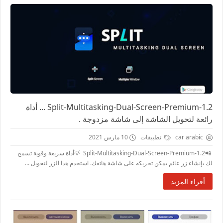
Split-Multitasking-Dual-Screen-Premium-1.2 ... أداة
رائعة لتحويل الشاشة إلى شاشة مزدوجة .
car arabic
تطبيقات
10 مارس 2021
📲Split-Multitasking-Dual-Screen-Premium-1.2 💡أداة سريعة وقوية تسمح
لك بإنشاء زر عائم يمكن تحريكه على شاشة هاتفك. استخدم هذا الزر لتحويل ...
أقراء المزيد