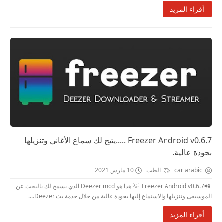
أقراء المزيد
Freezer Android v0.6.7 .....يتيح لك سماع الأغاني وتنزيلها
بجودة عالية.
car arabic
الطب
10 مارس 2021
📲Freezer Android v0.6.7 💡 هذا هو Deezer mod الذي يسمح لك بالبحث عن
الموسيقى وتنزيلها والاستماع إليها بجودة عالية من خلال خدمة بث Deezer....
أقراء المزيد