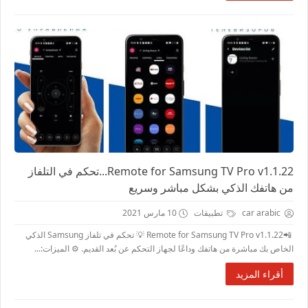
Remote for Samsung TV Pro v1.1.22...تحكم في التلفاز
من هاتفك الذكي بشكل مباشر وسريع
car arabic
تطبيقات
10 مارس 2021
📲Remote for Samsung TV Pro v1.1.22 💡 تحكم في تلفاز Samsung الذكي
الخاص بك مباشرة من هاتفك وداعًا لجهاز التحكم عن بُعد القديم. ⚙️ الميزات:...
أقراء المزيد