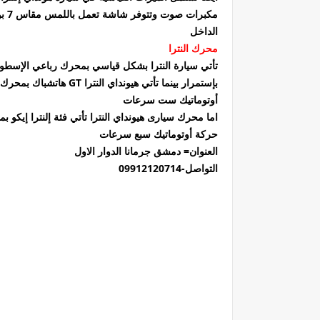
الداخل
محرك النترا
أوتوماتيك ست سرعات
حركة أوتوماتيك سبع سرعات
العنوان= دمشق جرمانا الدوار الاول
التواصل-09912120714