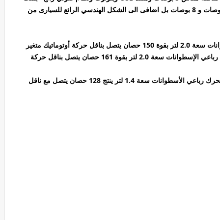
مكبرات صوت وتتوفر شاشة تعمل باللمس مقاس 7 بوصات و 8 بوصات بل اضافى الى الشكل الهندسي الرائع للسيارى من
تأتي سيارة النترا بشكل قياسي بمحرك رباعي الإسطوانات سعة 2.0 لتر بقوة 150 حصان يتصل بناقل حركة أوتوماتيك متغير
بإستمرار بينما تأتي هيونداي النترا GT هاتشباك بمحرك رباعي الإسطوانات سعة 2.0 لتر بقوة 161 حصان يتصل بناقل حركة
اما محرك سيارى هيونداي النترا تأتي فئة إلنترا إيكو بمحرك رباعي الأسطوانات سعة 1.4 لتر ينتج 128 حصان يتصل مع ناقل