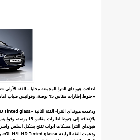
«جنوط إطارات مقاس 15 بوصة، وفوانيس ضباب امامية، ومرايات جانبية كهربائية،واضافت لها شكل هندسي خارجي رائع
بالإضافة إلى جنوط اطا
هيونداي النترا.مسكات ابواب تفتح بشكل اسلس واسر
ودعمت