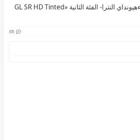
بتقسيط يصل الى سبع سنوات شراءهيونداي النترا- الفئة الثانية «GL SR HD Tinted
(0)