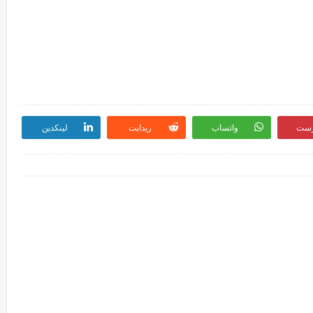
رست
واتساب
ريدايت
لينكدين