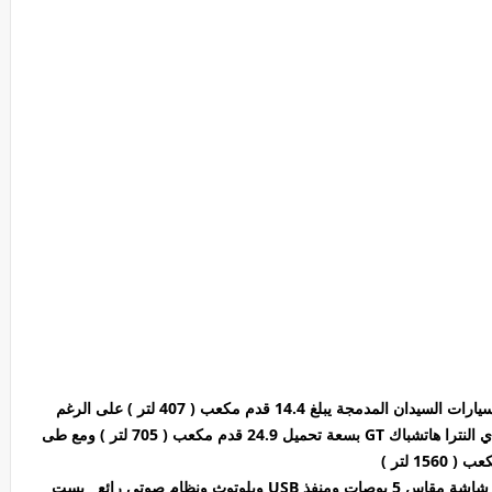
تمتلك سيارة هيونداي النترا صندوق تحميل كبير لفئة السيارات السيدان المدمجة يبلغ 14.4 قدم مكعب ( 407 لتر ) على الرغم
من أن نيسان سنترا لديها مساحة أكبر بينما تأتي هيونداي النترا هاتشباك GT بسعة تحميل 24.9 قدم مكعب ( 705 لتر ) ومع طى
ايضا تشتمل الميزات القياسية في سيارة هونداي إلنترا شاشة مقاس 5 بوصات ومنفذ USB وبلوتوث ونظام صوتي رائع بست