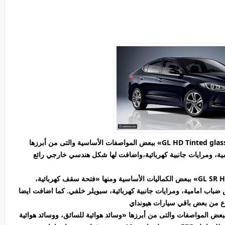
اضافت هيونداى النترا المجمعة محليا – الفئة الأولى «GL HD Tinted glass» ببعض المواصفات الأساسية والتى من أبرزها
ودعمت هيونداى النترا- الفئة الثانية «GL SR HD Tinted glass» ببعض الكماليات الأساسية ومنها «فتحة سقف كهربائية،
رات مقاس 15 بوصة، وفوانيس ضباب امامية، ومرايات جانبية كهربائية، سبويلر خلفي. كما اضافت ايضا
ع من بعض باقي سيارات هيونداي
 الفئة الرابعة «GL H/L HD Tinted glass» ببعض المواصفات والتى من أبرزها «وسائد هوائية للسائق، ووسائد هوائية