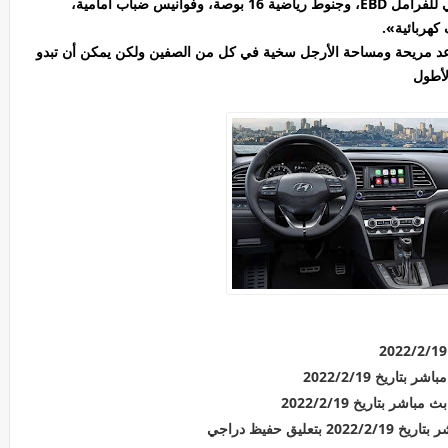
للراكب الامامى، ونظام فرامل ABS، وتوزيع اليكتروني للفرامل EBD، وجنوط رياضية 16 بوصة، وفوانيس ضباب امامية،
كهربائية».
20 من الداخل تأتي المقاعد مريحة ومساحة الأرجل سخية في كل من الصفين ولكن يمكن أن تبدو
لأطول
اريخ 2022/2/19
ر بتاريخ 2022/2/19
ق حفيظ دراجي