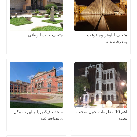
متحف اللوفر وماترغب
متحف حلب الوطني
بمعرفته عنه
اهم 10 معلومات حول متحف
متحف فيكتوريا والبيرت وكل
نصيف
ماتحتاجه عنه