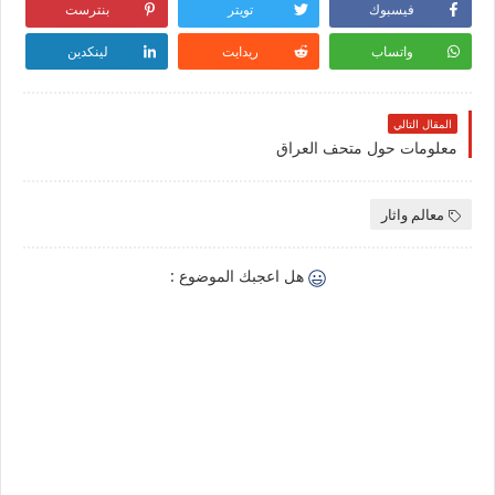
فيسبوك
تويتر
بنترست
واتساب
ريدايت
لينكدين
المقال التالي
معلومات حول متحف العراق
معالم واثار
هل اعجبك الموضوع :