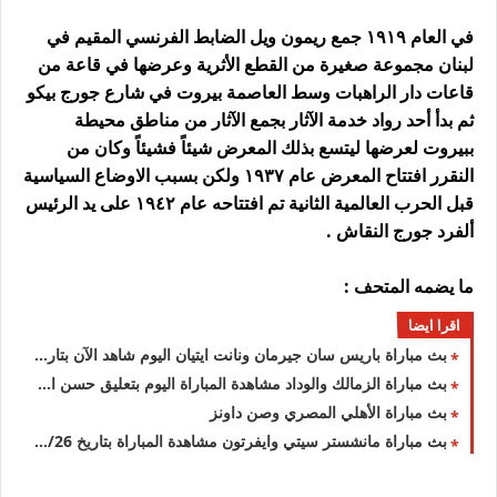
في العام ١٩١٩ جمع ريمون ويل الضابط الفرنسي المقيم في
لبنان مجموعة صغيرة من القطع الأثرية وعرضها في قاعة من
قاعات دار الراهبات وسط العاصمة بيروت في شارع جورج بيكو
ثم بدأ أحد رواد خدمة الآثار بجمع الآثار من مناطق محيطة
ببيروت لعرضها ليتسع بذلك المعرض شيئاً فشيئاً وكان من
النقرر افتتاح المعرض عام ١٩٣٧ ولكن بسبب الاوضاع السياسية
قبل الحرب العالمية الثانية تم افتتاحه عام ١٩٤٢ على يد الرئيس
ألفرد جورج النقاش .
ما يضمه المتحف :
اقرا ايضا
بث مباراة باريس سان جيرمان ونانت ايتيان اليوم شاهد الآن بتاريخ 2022/2/26
بث مباراة الزمالك والوداد مشاهدة المباراة اليوم بتعليق حسن العيدروس
بث مباراة الأهلي المصري وصن داونز
بث مباراة مانشستر سيتي وايفرتون مشاهدة المباراة بتاريخ 2022/2/26