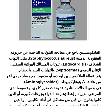
الفانكوميسين ناجع في معالجة التلوثات الناجمة عن جرثومة
العنقودية الذهبية (Staphylococcus aureus)، مثل: التهاب
الشغاف (Endocarditis)، تلوثات المسالك الهوائية السفلى،
الإنتان الدموي (Septicemia) والتهابات الجلد والعظام.
يتم إعطاء الفانكوميسين لوحده، أو مدموجا مع مضاد حيوي آخر
من عائلة الأمينوغليكوزيدات (Aminoglycosides).
في بعض الحالات النادرة قد يحدث ضرر كلوي، وخصوصا لدى
المرضى الذين تم إعطاؤهم هذا الدواء بجرعات كبيرة، أو الذين
كانوا يعانون من قبل من مشاكل في أداء الكليتين، أو الذين
يتناولون الفانكوميسين مدموجا مع أدوية أخرى يمكن أن تسبب