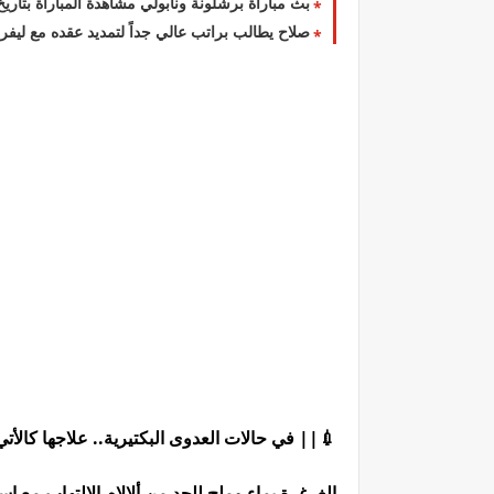
ث مباراة برشلونة ونابولي مشاهدة المباراة بتاريخ 2022/2/24
عالي جداً لتمديد عقده مع ليفربول شاهد التفاصيل
|| في حالات العدوى البكتيرية.. علاجها كالأتي:
 ألالام الإلتهاب مع إستخدام أي من الطرق الاتية: