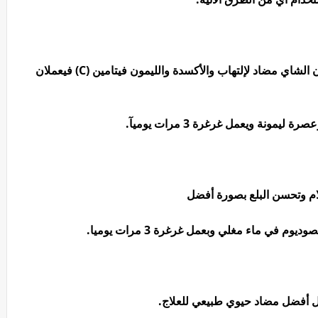
☕️🍋 هو علاج فعال لإلتهاب اللوز وللوقاية منه لأن الشاي مضاد لإلتهاب والأكسدة والليمون فيتامين (C) فيعملان
مونة ويعمل غرغرة 3 مرات يوميآ.
لام وتحسن البلع بصورة أفضل
في ماء مغلي وبعمل غرغرة 3 مرات يوميا.
ل أفضل مضاد حيوي طبيعي للعلاج.