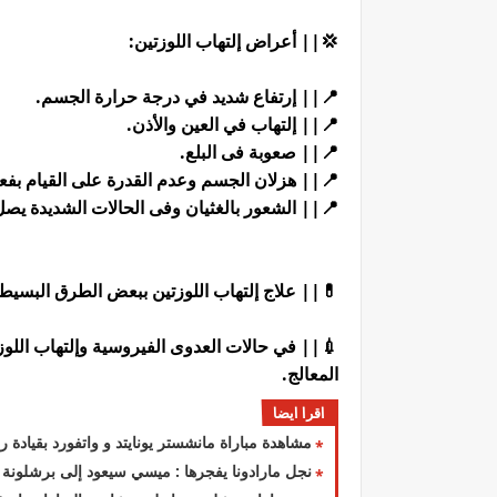
💢|| أعراض إلتهاب اللوزتين:
📍|| إرتفاع شديد في درجة حرارة الجسم.
📍|| إلتهاب في العين والأذن.
📍|| صعوبة فى البلع.
📍|| هزلان الجسم وعدم القدرة على القيام بف
📍|| الشعور بالغثيان وفى الحالات الشديدة يصل 
💊|| علاج إلتهاب اللوزتين ببعض الطرق البسيط
💉|| في حالات العدوى الفيروسية وإلتهاب اللو
المعالج.
اقرا ايضا
مشاهدة مباراة مانشستر يونايتد و واتفورد بقيادة رونالدو بت
نجل مارادونا يفجرها : ميسي سيعود إلى برشلونة 