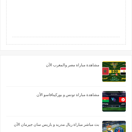
مشاهدة مباراة مصر والمغرب الأن
مشاهدة مباراة تونس و بوركينافاسو الأن
بث مباشر مباراة ريال مدريد و باريس سان جيرمان الأن