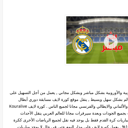
عربية والأوروبية بشكل مباشر وبشكل مجاني , يعمل من أجل التسهيل على
لعالم بشكل سهل وبسيط , ينقل موقع كورة لايف مسابقة دوري أبطال
اوروبا والدوريات الخمسة الكبرى الاسباني والانجليزي والألماني والايطالي والفرنسي مجانا لجميع الناس . كورة لايف Kouralive
ت بجميع الجودات وبعدة سيرفرات مجانا للعالم العربي ينقل الأحداث
 مباريات كرة القدم فقط بل يوجد فيه نقل لجميع الرياضات الأخرى ككرة
السلة وكرة المضرب والسباحة وكله بشكل مجاني 100% . يعمل كورة لايف على مدار اليوم حتى في حال لا يوجد مباريات