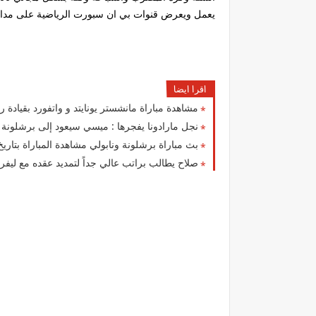
يعمل ويعرض قنوات بي ان سبورت الرياضية على مدار
اقرا ايضا
مشاهدة مباراة مانشستر يونايتد و واتفورد بقيادة رونالدو بت
نجل مارادونا يفجرها : ميسي سيعود إلى برشلونة 
بث مباراة برشلونة ونابولي مشاهدة المباراة بتاريخ 022/2/24
صلاح يطالب براتب عالي جداً لتمديد عقده مع ليفر